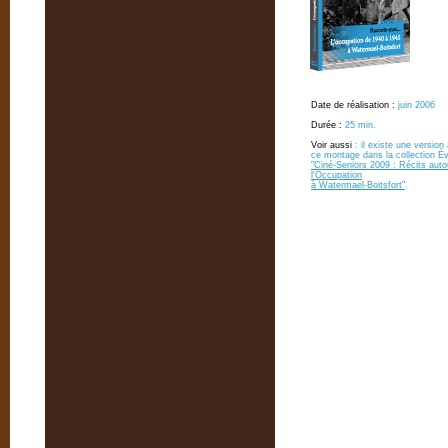
Date de réalisation :
juin 2006
Durée :
25 min.
Voir aussi
: il existe une version
ce montage dans la collection 
"Ciné-Seniors 2009 : Récits auto
l'Occupation
à Watermael-Boitsfort"
.